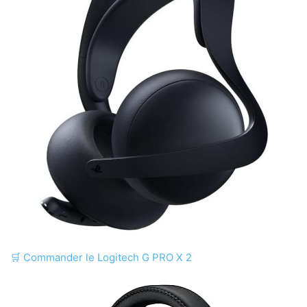
🛒
Commander le Logitech G PRO X 2