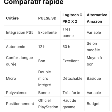
Comparatif rapide
Logitech G
Alternative
Critère
PULSE 3D
PRO X 2
Amazon
Très
Intégration PS5
Excellente
Variable
bonne
Selon
Autonomie
12 h
50 h
modèle
Confort longue
Moyen à
Bon
Excellent
durée
bon
Double
Micro
micro
Détachable
Basique
intégré
Polyvalence
Bonne
Très forte
Variable
Officiel
Haut de
Positionnement
Budget
PlayStation
gamme