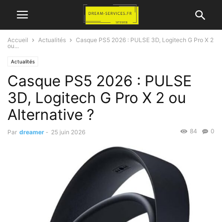
Accueil
Actualités
Casque PS5 2026 : PULSE 3D, Logitech G Pro X 2
ou...
Actualités
Casque PS5 2026 : PULSE
3D, Logitech G Pro X 2 ou
Alternative ?
84
0
Par
dreamer
-
25 juin 2026